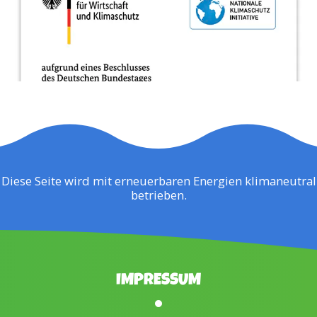
Diese Seite wird mit erneuerbaren Energien klimaneutral
betrieben.
IMPRESSUM