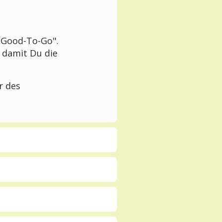
o-Good-To-Go".
, damit Du die
r des