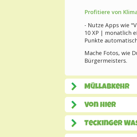
Profitiere von Klim
- Nutze Apps wie "V
10 XP | monatlich e
Punkte automatisch
Mache Fotos, wie D
Bürgermeisters.
Müllabkehr
Von hier
Teckinger Wa