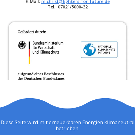
E-Mail:
m.christ@fighters-for-future.de
Tel.: 07021/5000-32
Diese Seite wird mit erneuerbaren Energien klimaneutral
betrieben.