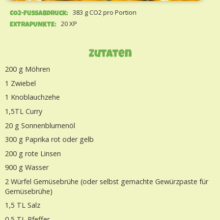
383 g CO2 pro Portion
CO2-Fussabdruck:
20 XP
EXTRAPUNKTE:
Zutaten
200 g Möhren
1 Zwiebel
1 Knoblauchzehe
1,5TL Curry
20 g Sonnenblumenöl
300 g Paprika rot oder gelb
200 g rote Linsen
900 g Wasser
2 Würfel Gemüsebrühe (oder selbst gemachte Gewürzpaste für
Gemüsebrühe)
1,5 TL Salz
0,5 TL Pfeffer